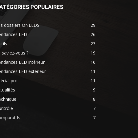
ATÉGORIES POPULAIRES
es dossiers ONLEDS
29
endances LED
26
tils
23
 saviez-vous ?
19
ndances LED intérieur
16
endances LED extérieur
11
écial pro
11
tualités
9
echnique
8
ntrôle
7
omparatifs
7