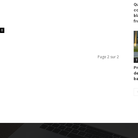
Qu
co
bl
fr
0
Page 2 sur 2
T
Pr
de
ba