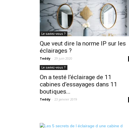
Le saviez-vous ?
Que veut dire la norme IP sur les
éclairages ?
Teddy
-
29 juin 2020
Le saviez-vous ?
On a testé l’éclairage de 11
cabines d’essayages dans 11
boutiques...
Teddy
-
23 janvier 2019