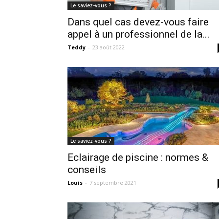
Le saviez-vous ?
Dans quel cas devez-vous faire
appel à un professionnel de la...
Teddy
-
23 août 2022
Le saviez-vous ?
Eclairage de piscine : normes &
conseils
Louis
-
7 septembre 2021