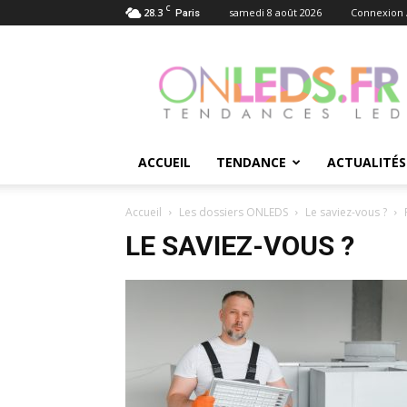
C
28.3
samedi 8 août 2026
Connexion /
Paris
Tendances
du
monde
LED
–
ONLEDS
ACCUEIL
TENDANCE
ACTUALITÉS
Accueil
Les dossiers ONLEDS
Le saviez-vous ?
LE SAVIEZ-VOUS ?