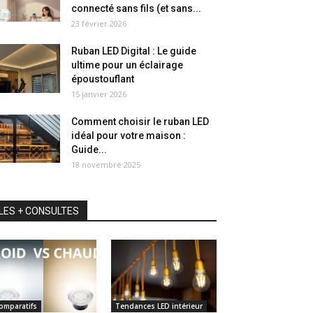
connecté sans fils (et sans...
23 février 2026
Ruban LED Digital : Le guide
ultime pour un éclairage
époustouflant
15 janvier 2026
Comment choisir le ruban LED
idéal pour votre maison :
Guide...
18 novembre 2025
LES + CONSULTES
omparatifs
Tendances LED intérieur