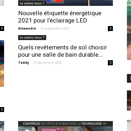
Le saviez-vous ?
Nouvelle étiquette énergétique
2021 pour l’éclairage LED
Alexandre
-
13 septembre 2021
0
0
Le saviez-vous ?
Quels revêtements de sol choisir
pour une salle de bain durable...
Teddy
-
13 décembre 2020
0
0