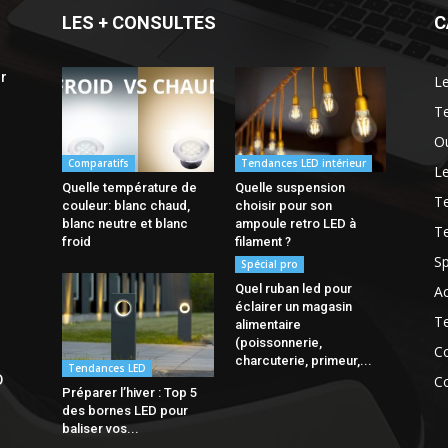
LES + CONSULTES
C
ur
L
T
Ou
Comparatifs
Tendances LED intérieur
Le
Quelle température de
Quelle suspension
Te
couleur: blanc chaud,
choisir pour son
blanc neutre et blanc
ampoule retro LED à
T
froid
filament ?
Sp
Spécial pro
Quel ruban led pour
Ac
éclairer un magasin
T
alimentaire
(poissonnerie,
Co
charcuterie, primeur,...
Tendances LED
D
C
Préparer l’hiver : Top 5
des bornes LED pour
baliser vos...