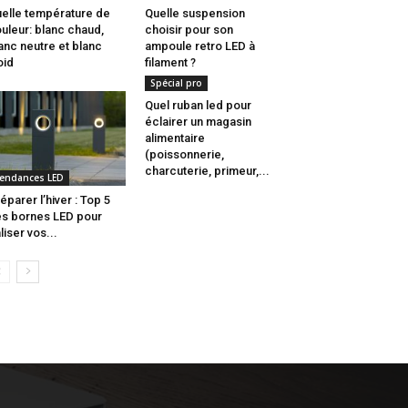
elle température de
Quelle suspension
uleur: blanc chaud,
choisir pour son
anc neutre et blanc
ampoule retro LED à
oid
filament ?
Spécial pro
Quel ruban led pour
éclairer un magasin
alimentaire
(poissonnerie,
charcuterie, primeur,...
endances LED
éparer l’hiver : Top 5
s bornes LED pour
liser vos...