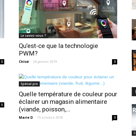
Le saviez-vous ?
Qu’est-ce que la technologie
PWM?
Chloé
-
24 janvier 2019
0
0
Spécial pro
Quelle température de couleur pour
éclairer un magasin alimentaire
0
(viande, poisson,...
Marie D
-
15 octobre 2018
0
C