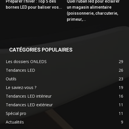
Préparer l’hiver : Top 5 des
Quel ruban led pour éclairer
bornes LED pour baliser vos...
un magasin alimentaire
(poissonnerie, charcuterie,
primeur,...
CATÉGORIES POPULAIRES
Les dossiers ONLEDS
29
Tendances LED
26
Outils
23
Le saviez-vous ?
19
Tendances LED intérieur
16
Tendances LED extérieur
11
Spécial pro
11
Actualités
9