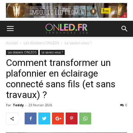
Accueil
Les dossiers ONLEDS
Le saviez-vous ?
Les dossiers ONLEDS
Le saviez-vous ?
Comment transformer un
plafonnier en éclairage
connecté sans fils (et sans
travaux) ?
Par
Teddy
-
23 février 2026
0