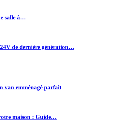
ne salle à…
24V de dernière génération…
on van emménagé parfait
votre maison : Guide…