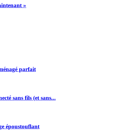
aintenant »
ménagé parfait
é sans fils (et sans...
ge époustouflant