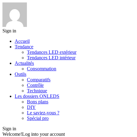
Sign in
Accueil
Tendance
Tendances LED extérieur
Tendances LED intérieur
Actualités
Consommation
Outils
Comparatifs
Contrôle
Technique
Les dossiers ONLEDS
Bons plans
DIY
Le saviez-vous ?
Spécial pro
Sign in
Welcome!
Log into your account