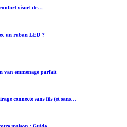
 confort visuel de…
avec un ruban LED ?
on van emménagé parfait
rage connecté sans fils (et sans…
votre maison : Guide…