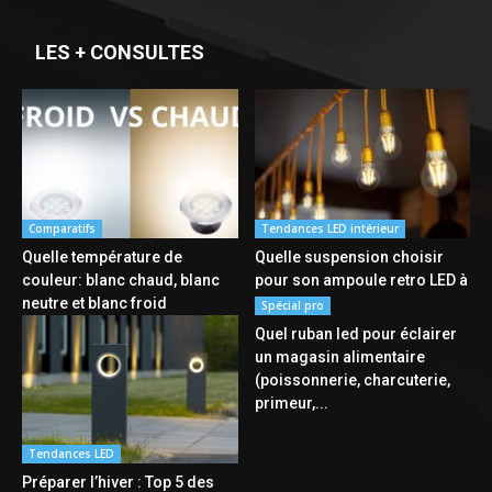
LES + CONSULTES
Comparatifs
Tendances LED intérieur
Quelle température de
Quelle suspension choisir
couleur: blanc chaud, blanc
pour son ampoule retro LED à
neutre et blanc froid
filament ?
Spécial pro
Quel ruban led pour éclairer
un magasin alimentaire
(poissonnerie, charcuterie,
primeur,...
Tendances LED
Préparer l’hiver : Top 5 des