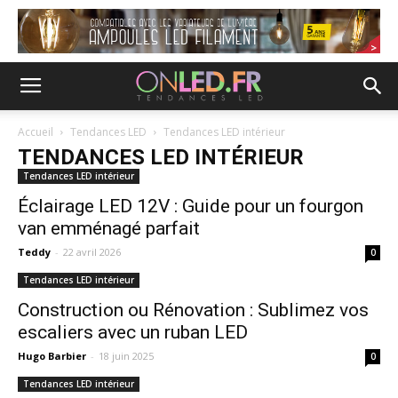
Accueil
Tendances LED
Tendances LED intérieur
TENDANCES LED INTÉRIEUR
Tendances LED intérieur
Éclairage LED 12V : Guide pour un fourgon
van emménagé parfait
Teddy
-
22 avril 2026
0
Tendances LED intérieur
Construction ou Rénovation : Sublimez vos
escaliers avec un ruban LED
Hugo Barbier
-
18 juin 2025
0
Tendances LED intérieur