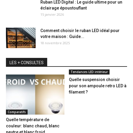
Ruban LED Digital : Le guide ultime pour un
éclairage époustouflant
15 janvier 2026
Comment choisir le ruban LED idéal pour
votre maison : Guide...
18 novembre 2025
LES + CONSULTES
Tendances LED intérieur
Quelle suspension choisir
pour son ampoule retro LED à
filament ?
Comparatifs
Quelle température de
couleur: blanc chaud, blanc
neutre et blanc froid