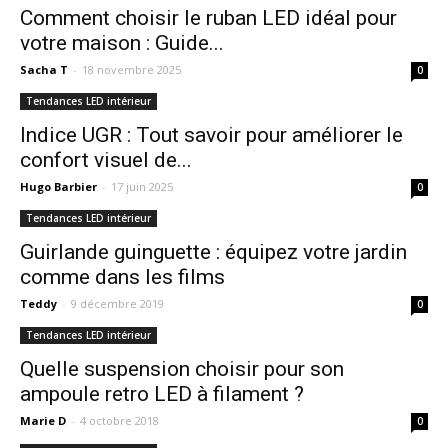
Comment choisir le ruban LED idéal pour
votre maison : Guide...
Sacha T
-
18 novembre 2025
0
Tendances LED intérieur
Indice UGR : Tout savoir pour améliorer le
confort visuel de...
Hugo Barbier
-
17 juin 2025
0
Tendances LED intérieur
Guirlande guinguette : équipez votre jardin
comme dans les films
Teddy
-
9 décembre 2019
0
Tendances LED intérieur
Quelle suspension choisir pour son
ampoule retro LED à filament ?
Marie D
-
4 octobre 2018
0